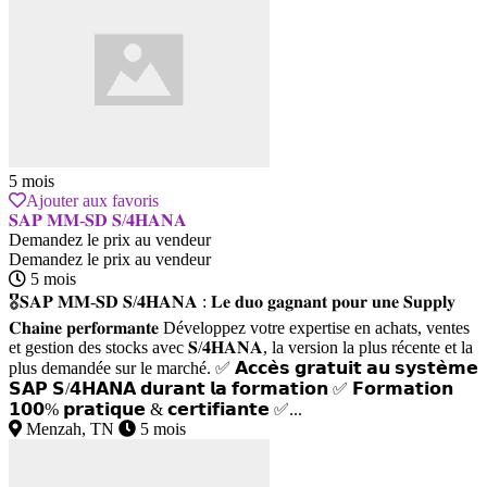
5 mois
Ajouter aux favoris
𝐒𝐀𝐏 𝐌𝐌-𝐒𝐃 𝐒/𝟒𝐇𝐀𝐍𝐀
Demandez le prix au vendeur
Demandez le prix au vendeur
5 mois
🎖𝐒𝐀𝐏 𝐌𝐌-𝐒𝐃 𝐒/𝟒𝐇𝐀𝐍𝐀 : 𝐋𝐞 𝐝𝐮𝐨 𝐠𝐚𝐠𝐧𝐚𝐧𝐭 𝐩𝐨𝐮𝐫 𝐮𝐧𝐞 𝐒𝐮𝐩𝐩𝐥𝐲
𝐂𝐡𝐚𝐢𝐧𝐞 𝐩𝐞𝐫𝐟𝐨𝐫𝐦𝐚𝐧𝐭𝐞 Développez votre expertise en achats, ventes
et gestion des stocks avec 𝐒/𝟒𝐇𝐀𝐍𝐀, la version la plus récente et la
plus demandée sur le marché. ✅ 𝗔𝗰𝗰𝗲̀𝘀 𝗴𝗿𝗮𝘁𝘂𝗶𝘁 𝗮𝘂 𝘀𝘆𝘀𝘁𝗲̀𝗺𝗲
𝗦𝗔𝗣 𝗦/𝟰𝗛𝗔𝗡𝗔 𝗱𝘂𝗿𝗮𝗻𝘁 𝗹𝗮 𝗳𝗼𝗿𝗺𝗮𝘁𝗶𝗼𝗻 ✅ 𝗙𝗼𝗿𝗺𝗮𝘁𝗶𝗼𝗻
𝟭𝟬𝟬% 𝗽𝗿𝗮𝘁𝗶𝗾𝘂𝗲 & 𝗰𝗲𝗿𝘁𝗶𝗳𝗶𝗮𝗻𝘁𝗲 ✅...
Menzah, TN
5 mois