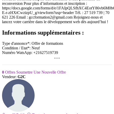
reconversion Pour plus d’informations et inscription :
https://docs.google.com/forms/d/e/1FAIpQLSfhXC4EotY86vb6
E-r-zHXtCwzizpU_g/viewform?usp=header Tél. : 27 519 739 | 70
621 226 Email : gccformation2@gmail.com Rejoignez-nous et
lancez votre carrière dans le développement web dès aujourd’hui !
Informations supplémentaires :
Type d'annonce*:
Offre de formations
Condition / Etat*:
Neuf
Numéro WatsApp:
+21627519739
. . .
0
Offres
Soumettre Une Nouvelle Offre
Vendeur:
G2C