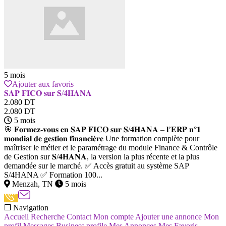
5 mois
Ajouter aux favoris
𝐒𝐀𝐏 𝐅𝐈𝐂𝐎 𝐬𝐮𝐫 𝐒/𝟒𝐇𝐀𝐍𝐀
2.080 DT
2.080 DT
5 mois
🎯 𝐅𝐨𝐫𝐦𝐞𝐳-𝐯𝐨𝐮𝐬 𝐞𝐧 𝐒𝐀𝐏 𝐅𝐈𝐂𝐎 𝐬𝐮𝐫 𝐒/𝟒𝐇𝐀𝐍𝐀 – 𝐥’𝐄𝐑𝐏 𝐧°𝟏
𝐦𝐨𝐧𝐝𝐢𝐚𝐥 𝐝𝐞 𝐠𝐞𝐬𝐭𝐢𝐨𝐧 𝐟𝐢𝐧𝐚𝐧𝐜𝐢𝐞̀𝐫𝐞 Une formation complète pour
maîtriser le métier et le paramétrage du module Finance & Contrôle
de Gestion sur 𝐒/𝟒𝐇𝐀𝐍𝐀, la version la plus récente et la plus
demandée sur le marché. ✅ Accès gratuit au système SAP
S/4HANA ✅ Formation 100...
Menzah, TN
5 mois
❐ Navigation
Accueil
Recherche
Contact
Mon compte
Ajouter une annonce
Mon
profil
Messages
Business profile
Mes Annonces
Mes Favoris