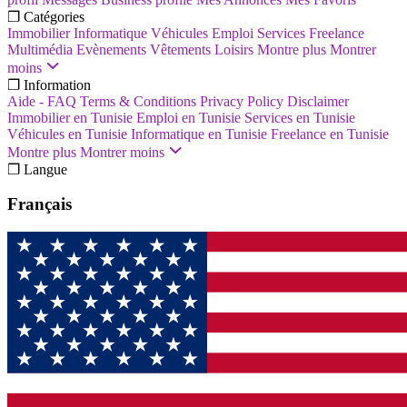
❐ Catégories
Immobilier
Informatique
Véhicules
Emploi
Services
Freelance
Multimédia
Evènements
Vêtements
Loisirs
Montre plus
Montrer
moins
❐ Information
Aide - FAQ
Terms & Conditions
Privacy Policy
Disclaimer
Immobilier en Tunisie
Emploi en Tunisie
Services en Tunisie
Véhicules en Tunisie
Informatique en Tunisie
Freelance en Tunisie
Montre plus
Montrer moins
❐ Langue
Français