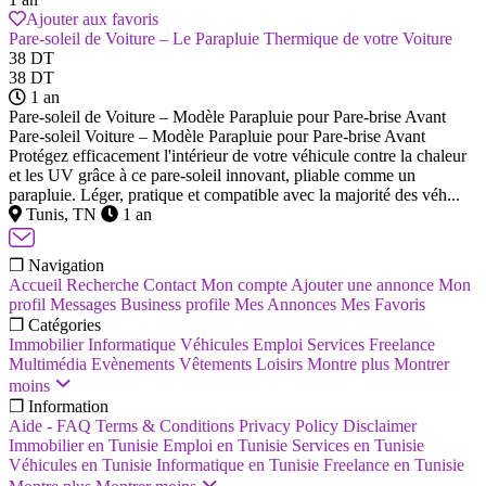
Ajouter aux favoris
Pare-soleil de Voiture – Le Parapluie Thermique de votre Voiture
38 DT
38 DT
1 an
Pare-soleil de Voiture – Modèle Parapluie pour Pare-brise Avant
Pare-soleil Voiture – Modèle Parapluie pour Pare-brise Avant
Protégez efficacement l'intérieur de votre véhicule contre la chaleur
et les UV grâce à ce pare-soleil innovant, pliable comme un
parapluie. Léger, pratique et compatible avec la majorité des véh...
Tunis, TN
1 an
❐ Navigation
Accueil
Recherche
Contact
Mon compte
Ajouter une annonce
Mon
profil
Messages
Business profile
Mes Annonces
Mes Favoris
❐ Catégories
Immobilier
Informatique
Véhicules
Emploi
Services
Freelance
Multimédia
Evènements
Vêtements
Loisirs
Montre plus
Montrer
moins
❐ Information
Aide - FAQ
Terms & Conditions
Privacy Policy
Disclaimer
Immobilier en Tunisie
Emploi en Tunisie
Services en Tunisie
Véhicules en Tunisie
Informatique en Tunisie
Freelance en Tunisie