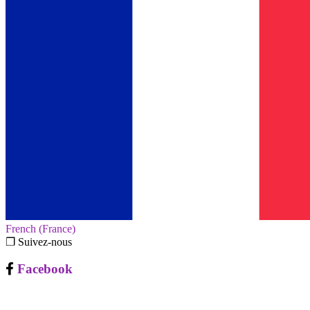
French (France)‎
❐ Suivez-nous
Facebook