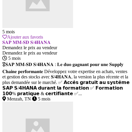
5 mois
Ajouter aux favoris
𝐒𝐀𝐏 𝐌𝐌-𝐒𝐃 𝐒/𝟒𝐇𝐀𝐍𝐀
Demandez le prix au vendeur
Demandez le prix au vendeur
5 mois
🎖𝐒𝐀𝐏 𝐌𝐌-𝐒𝐃 𝐒/𝟒𝐇𝐀𝐍𝐀 : 𝐋𝐞 𝐝𝐮𝐨 𝐠𝐚𝐠𝐧𝐚𝐧𝐭 𝐩𝐨𝐮𝐫 𝐮𝐧𝐞 𝐒𝐮𝐩𝐩𝐥𝐲
𝐂𝐡𝐚𝐢𝐧𝐞 𝐩𝐞𝐫𝐟𝐨𝐫𝐦𝐚𝐧𝐭𝐞 Développez votre expertise en achats, ventes
et gestion des stocks avec 𝐒/𝟒𝐇𝐀𝐍𝐀, la version la plus récente et la
plus demandée sur le marché. ✅ 𝗔𝗰𝗰𝗲̀𝘀 𝗴𝗿𝗮𝘁𝘂𝗶𝘁 𝗮𝘂 𝘀𝘆𝘀𝘁𝗲̀𝗺𝗲
𝗦𝗔𝗣 𝗦/𝟰𝗛𝗔𝗡𝗔 𝗱𝘂𝗿𝗮𝗻𝘁 𝗹𝗮 𝗳𝗼𝗿𝗺𝗮𝘁𝗶𝗼𝗻 ✅ 𝗙𝗼𝗿𝗺𝗮𝘁𝗶𝗼𝗻
𝟭𝟬𝟬% 𝗽𝗿𝗮𝘁𝗶𝗾𝘂𝗲 & 𝗰𝗲𝗿𝘁𝗶𝗳𝗶𝗮𝗻𝘁𝗲 ✅...
Menzah, TN
5 mois