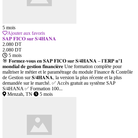
5 mois
Ajouter aux favoris
𝐒𝐀𝐏 𝐅𝐈𝐂𝐎 𝐬𝐮𝐫 𝐒/𝟒𝐇𝐀𝐍𝐀
2.080 DT
2.080 DT
5 mois
🎯 𝐅𝐨𝐫𝐦𝐞𝐳-𝐯𝐨𝐮𝐬 𝐞𝐧 𝐒𝐀𝐏 𝐅𝐈𝐂𝐎 𝐬𝐮𝐫 𝐒/𝟒𝐇𝐀𝐍𝐀 – 𝐥’𝐄𝐑𝐏 𝐧°𝟏
𝐦𝐨𝐧𝐝𝐢𝐚𝐥 𝐝𝐞 𝐠𝐞𝐬𝐭𝐢𝐨𝐧 𝐟𝐢𝐧𝐚𝐧𝐜𝐢𝐞̀𝐫𝐞 Une formation complète pour
maîtriser le métier et le paramétrage du module Finance & Contrôle
de Gestion sur 𝐒/𝟒𝐇𝐀𝐍𝐀, la version la plus récente et la plus
demandée sur le marché. ✅ Accès gratuit au système SAP
S/4HANA ✅ Formation 100...
Menzah, TN
5 mois