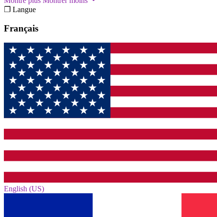
Montre plus
Montrer moins
❐ Langue
Français
English (US)‎