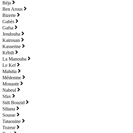
Béja
Ben Arous
Bizerte
Gabès
Gafsa
Jendouba
Kairouan
Kasserine
Kébili
La Manouba
Le Kef
Mahdia
Médenine
Monastir
Nabeul
Sfax
Sidi Bouzid
Siliana
Sousse
Tataouine
Tozeur