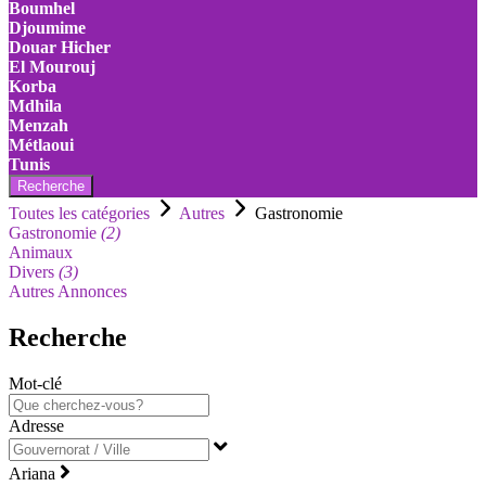
Boumhel
Djoumime
Douar Hicher
El Mourouj
Korba
Mdhila
Menzah
Métlaoui
Tunis
Recherche
Toutes les catégories
Autres
Gastronomie
Gastronomie
(2)
Animaux
Divers
(3)
Autres Annonces
Recherche
Mot-clé
Adresse
Ariana