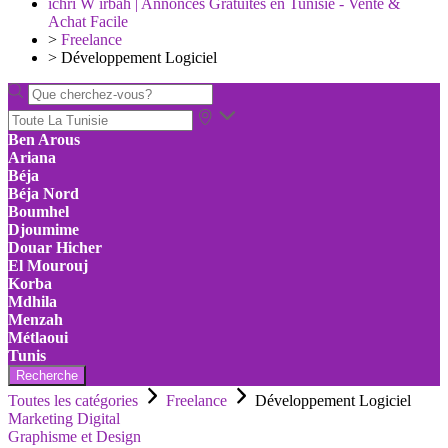
ichri W irbah | Annonces Gratuites en Tunisie - Vente &
Achat Facile
>
Freelance
>
Développement Logiciel
Ben Arous
Ariana
Béja
Béja Nord
Boumhel
Djoumime
Douar Hicher
El Mourouj
Korba
Mdhila
Menzah
Métlaoui
Tunis
Recherche
Toutes les catégories
Freelance
Développement Logiciel
Marketing Digital
Graphisme et Design