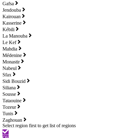
Gafsa
Jendouba
Kairouan
Kasserine
Kébili
La Manouba
Le Kef
Mahdia
Médenine
Monastir
Nabeul
Sfax
Sidi Bouzid
Siliana
Sousse
Tataouine
Tozeur
Tunis
Zaghouan
Ok