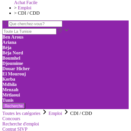
Achat Facile
>
Emploi
>
CDI / CDD
Ben Arous
Ariana
Béja
Béja Nord
Boumhel
Djoumime
Douar Hicher
El Mourouj
Korba
Mdhila
Menzah
Métlaoui
Tunis
Recherche
Toutes les catégories
Emploi
CDI / CDD
Concours
Recherche d'emploi
Contrat SIVP