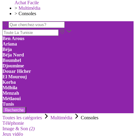
Achat Facile
>
Multimédia
>
Consoles
Ben Arous
Ariana
Béja
Béja Nord
Boumhel
Djoumime
Douar Hicher
El Mourouj
Korba
Mdhila
Menzah
Métlaoui
Tunis
Recherche
Toutes les catégories
Multimédia
Consoles
Téléphonie
Image & Son
(2)
Jeux vidéo