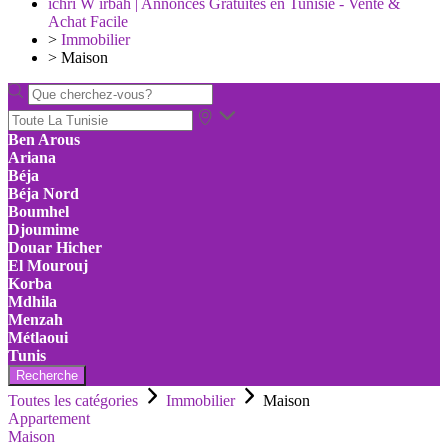
ichri W irbah | Annonces Gratuites en Tunisie - Vente &
Achat Facile
>
Immobilier
>
Maison
Ben Arous
Ariana
Béja
Béja Nord
Boumhel
Djoumime
Douar Hicher
El Mourouj
Korba
Mdhila
Menzah
Métlaoui
Tunis
Recherche
Toutes les catégories
Immobilier
Maison
Appartement
Maison