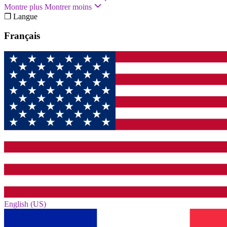
Montre plus
Montrer moins
❐ Langue
Français
English (US)‎