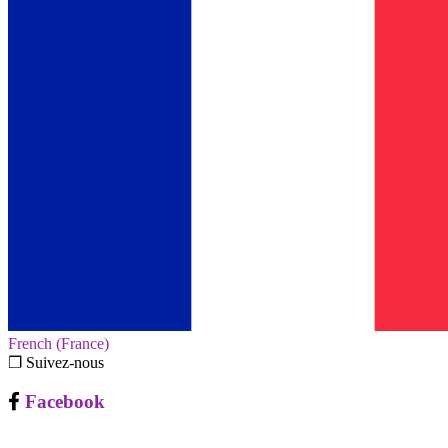
French (France)‎
❐ Suivez-nous
Facebook