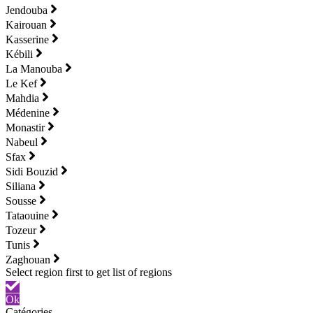
Jendouba
Kairouan
Kasserine
Kébili
La Manouba
Le Kef
Mahdia
Médenine
Monastir
Nabeul
Sfax
Sidi Bouzid
Siliana
Sousse
Tataouine
Tozeur
Tunis
Zaghouan
Ok
Catégories