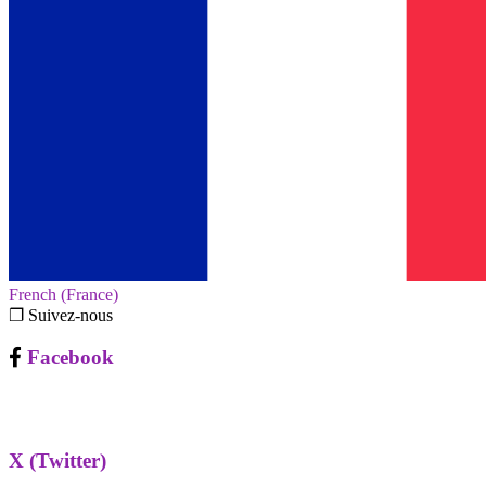
French (France)‎
❐ Suivez-nous
Facebook
X (Twitter)