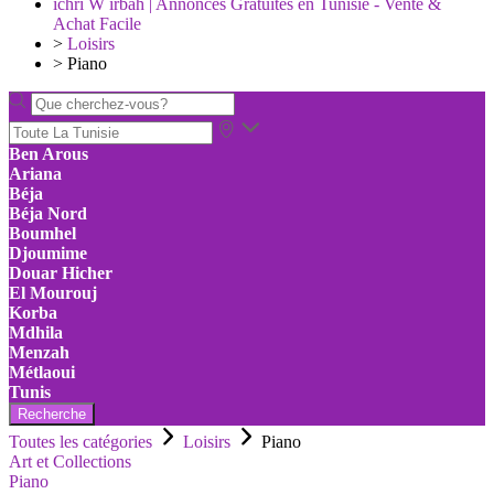
ichri W irbah | Annonces Gratuites en Tunisie - Vente &
Achat Facile
>
Loisirs
>
Piano
Ben Arous
Ariana
Béja
Béja Nord
Boumhel
Djoumime
Douar Hicher
El Mourouj
Korba
Mdhila
Menzah
Métlaoui
Tunis
Recherche
Toutes les catégories
Loisirs
Piano
Art et Collections
Piano