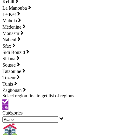
Kébili
La Manouba
Le Kef
Mahdia
Médenine
Monastir
Nabeul
Sfax
Sidi Bouzid
Siliana
Sousse
Tataouine
Tozeur
Tunis
Zaghouan
Ok
Catégories