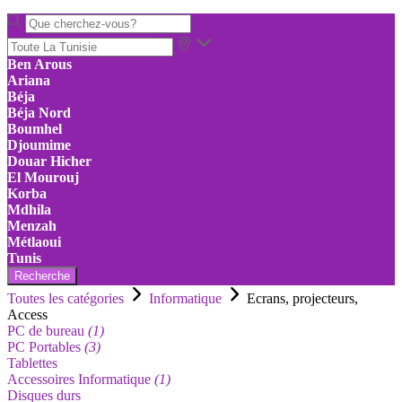
Ben Arous
Ariana
Béja
Béja Nord
Boumhel
Djoumime
Douar Hicher
El Mourouj
Korba
Mdhila
Menzah
Métlaoui
Tunis
Recherche
Toutes les catégories
Informatique
Ecrans, projecteurs,
Access
PC de bureau
(1)
PC Portables
(3)
Tablettes
Accessoires Informatique
(1)
Disques durs