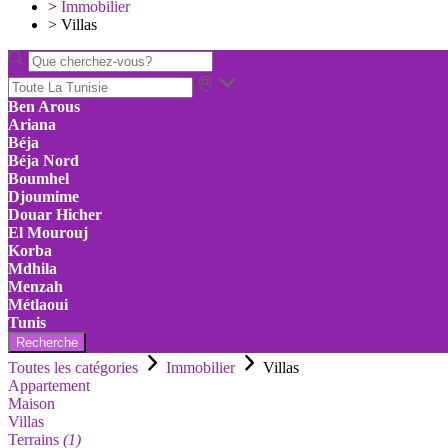
>
Immobilier
>
Villas
Ben Arous
Ariana
Béja
Béja Nord
Boumhel
Djoumime
Douar Hicher
El Mourouj
Korba
Mdhila
Menzah
Métlaoui
Tunis
Recherche
Toutes les catégories
Immobilier
Villas
Appartement
Maison
Villas
Terrains
(1)