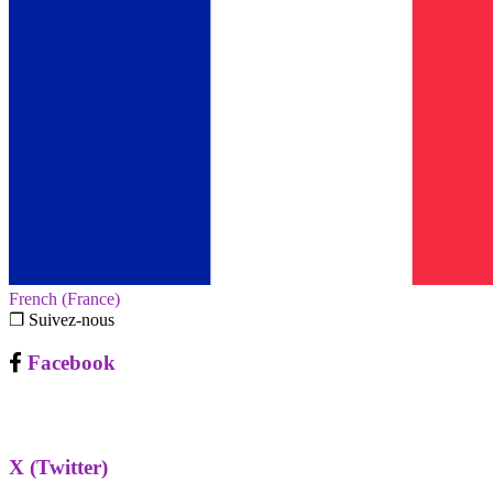
French (France)‎
❐ Suivez-nous
Facebook
X (Twitter)