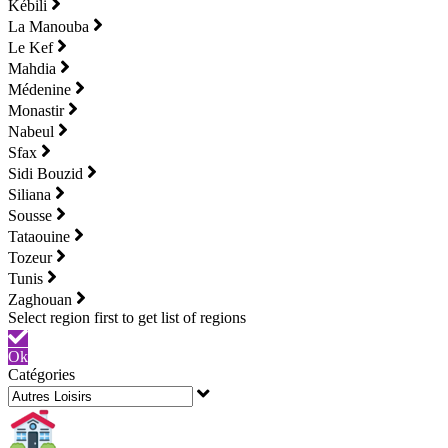
Kébili
La Manouba
Le Kef
Mahdia
Médenine
Monastir
Nabeul
Sfax
Sidi Bouzid
Siliana
Sousse
Tataouine
Tozeur
Tunis
Zaghouan
Ok
Catégories