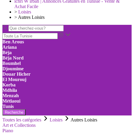
ichri W irbah | Annonces Gratuites en Tunisie - Vente &
Achat Facile
>
Loisirs
>
Autres Loisirs
Ben Arous
Ariana
Béja
Béja Nord
Boumhel
Djoumime
Douar Hicher
El Mourouj
Korba
Mdhila
Menzah
Métlaoui
Tunis
Recherche
Toutes les catégories
Loisirs
Autres Loisirs
Art et Collections
Piano