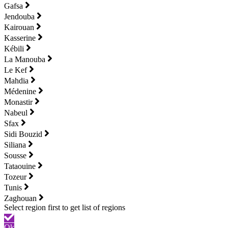
Gafsa
Jendouba
Kairouan
Kasserine
Kébili
La Manouba
Le Kef
Mahdia
Médenine
Monastir
Nabeul
Sfax
Sidi Bouzid
Siliana
Sousse
Tataouine
Tozeur
Tunis
Zaghouan
Ok