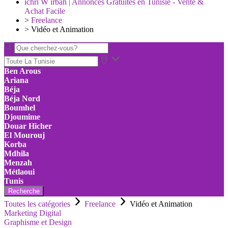
ichri W irbah | Annonces Gratuites en Tunisie - Vente &
Achat Facile
>
Freelance
>
Vidéo et Animation
Ben Arous
Ariana
Béja
Béja Nord
Boumhel
Djoumime
Douar Hicher
El Mourouj
Korba
Mdhila
Menzah
Métlaoui
Tunis
Recherche
Toutes les catégories
Freelance
Vidéo et Animation
Marketing Digital
Graphisme et Design