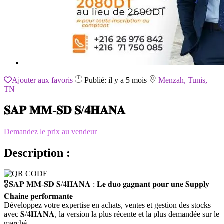
Ajouter aux favoris
Publié: il y a 5 mois
Menzah, Tunis,
TN
𝐒𝐀𝐏 𝐌𝐌-𝐒𝐃 𝐒/𝟒𝐇𝐀𝐍𝐀
Demandez le prix au vendeur
Description :
🎖𝐒𝐀𝐏 𝐌𝐌-𝐒𝐃 𝐒/𝟒𝐇𝐀𝐍𝐀 : 𝐋𝐞 𝐝𝐮𝐨 𝐠𝐚𝐠𝐧𝐚𝐧𝐭 𝐩𝐨𝐮𝐫 𝐮𝐧𝐞 𝐒𝐮𝐩𝐩𝐥𝐲
𝐂𝐡𝐚𝐢𝐧𝐞 𝐩𝐞𝐫𝐟𝐨𝐫𝐦𝐚𝐧𝐭𝐞
Développez votre expertise en achats, ventes et gestion des stocks
avec 𝐒/𝟒𝐇𝐀𝐍𝐀, la version la plus récente et la plus demandée sur le
marché.