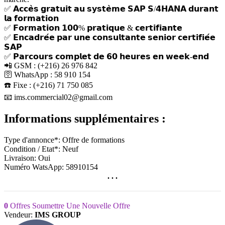
✅ 𝗔𝗰𝗰𝗲̀𝘀 𝗴𝗿𝗮𝘁𝘂𝗶𝘁 𝗮𝘂 𝘀𝘆𝘀𝘁𝗲̀𝗺𝗲 𝗦𝗔𝗣 𝗦/𝟰𝗛𝗔𝗡𝗔 𝗱𝘂𝗿𝗮𝗻𝘁
𝗹𝗮 𝗳𝗼𝗿𝗺𝗮𝘁𝗶𝗼𝗻
✅ 𝗙𝗼𝗿𝗺𝗮𝘁𝗶𝗼𝗻 𝟭𝟬𝟬% 𝗽𝗿𝗮𝘁𝗶𝗾𝘂𝗲 & 𝗰𝗲𝗿𝘁𝗶𝗳𝗶𝗮𝗻𝘁𝗲
✅ 𝗘𝗻𝗰𝗮𝗱𝗿𝗲́𝗲 𝗽𝗮𝗿 𝘂𝗻𝗲 𝗰𝗼𝗻𝘀𝘂𝗹𝘁𝗮𝗻𝘁𝗲 𝘀𝗲𝗻𝗶𝗼𝗿 𝗰𝗲𝗿𝘁𝗶𝗳𝗶𝗲́𝗲
𝗦𝗔𝗣
✅ 𝗣𝗮𝗿𝗰𝗼𝘂𝗿𝘀 𝗰𝗼𝗺𝗽𝗹𝗲𝘁 𝗱𝗲 𝟲𝟬 𝗵𝗲𝘂𝗿𝗲𝘀 𝗲𝗻 𝘄𝗲𝗲𝗸-𝗲𝗻𝗱
📲 GSM : (+216) 26 976 842
🛜 WhatsApp : 58 910 154
☎️ Fixe : (+216) 71 750 085
📧 ims.commercial02@gmail.com
Informations supplémentaires :
Type d'annonce*:
Offre de formations
Condition / Etat*:
Neuf
Livraison:
Oui
Numéro WatsApp:
58910154
. . .
0
Offres
Soumettre Une Nouvelle Offre
Vendeur:
IMS GROUP