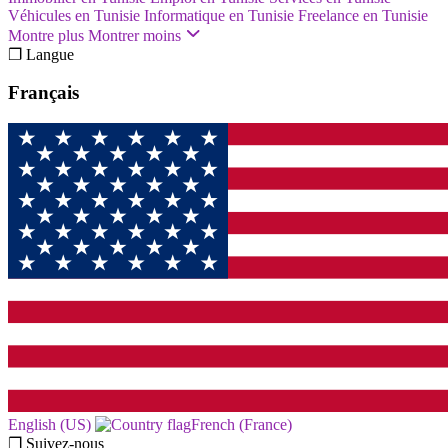
Véhicules en Tunisie
Informatique en Tunisie
Freelance en Tunisie
Montre plus
Montrer moins
❐ Langue
Français
English (US)‎
French (France)‎
❐ Suivez-nous