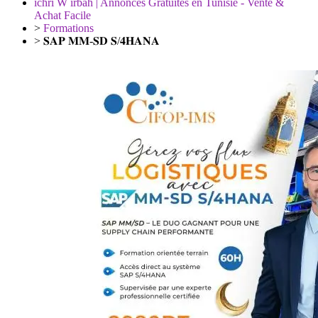
ichri W irbah | Annonces Gratuites en Tunisie - Vente &
Achat Facile
>
Formations
>
𝐒𝐀𝐏 𝐌𝐌-𝐒𝐃 𝐒/𝟒𝐇𝐀𝐍𝐀