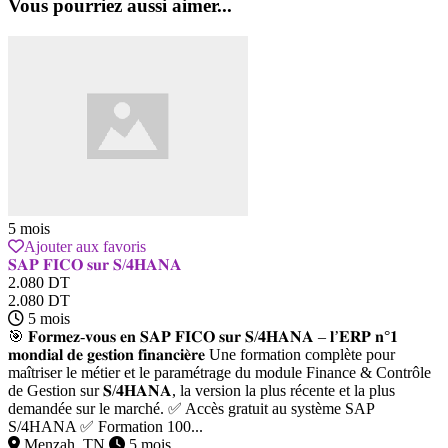
Vous pourriez aussi aimer...
5 mois
Ajouter aux favoris
𝐒𝐀𝐏 𝐅𝐈𝐂𝐎 𝐬𝐮𝐫 𝐒/𝟒𝐇𝐀𝐍𝐀
2.080 DT
2.080 DT
5 mois
🎯 𝐅𝐨𝐫𝐦𝐞𝐳-𝐯𝐨𝐮𝐬 𝐞𝐧 𝐒𝐀𝐏 𝐅𝐈𝐂𝐎 𝐬𝐮𝐫 𝐒/𝟒𝐇𝐀𝐍𝐀 – 𝐥’𝐄𝐑𝐏 𝐧°𝟏
𝐦𝐨𝐧𝐝𝐢𝐚𝐥 𝐝𝐞 𝐠𝐞𝐬𝐭𝐢𝐨𝐧 𝐟𝐢𝐧𝐚𝐧𝐜𝐢𝐞̀𝐫𝐞 Une formation complète pour
maîtriser le métier et le paramétrage du module Finance & Contrôle
de Gestion sur 𝐒/𝟒𝐇𝐀𝐍𝐀, la version la plus récente et la plus
demandée sur le marché. ✅ Accès gratuit au système SAP
S/4HANA ✅ Formation 100...
Menzah, TN
5 mois