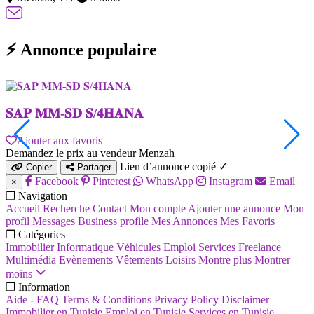
⚡ Annonce populaire
𝐒𝐀𝐏 𝐌𝐌-𝐒𝐃 𝐒/𝟒𝐇𝐀𝐍𝐀
Ajouter aux favoris
Demandez le prix au vendeur
Menzah
Lien d’annonce copié ✓
Copier
Partager
Facebook
Pinterest
WhatsApp
Instagram
Email
×
❐ Navigation
Accueil
Recherche
Contact
Mon compte
Ajouter une annonce
Mon
profil
Messages
Business profile
Mes Annonces
Mes Favoris
❐ Catégories
Immobilier
Informatique
Véhicules
Emploi
Services
Freelance
Multimédia
Evènements
Vêtements
Loisirs
Montre plus
Montrer
moins
❐ Information
Aide - FAQ
Terms & Conditions
Privacy Policy
Disclaimer
Immobilier en Tunisie
Emploi en Tunisie
Services en Tunisie