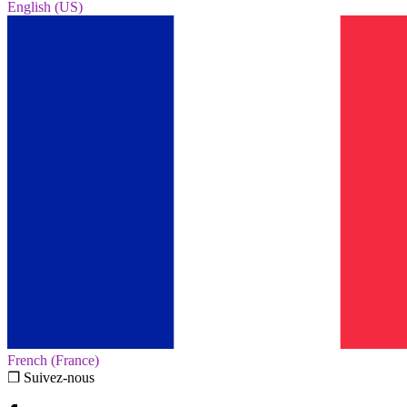
English (US)‎
French (France)‎
❐ Suivez-nous