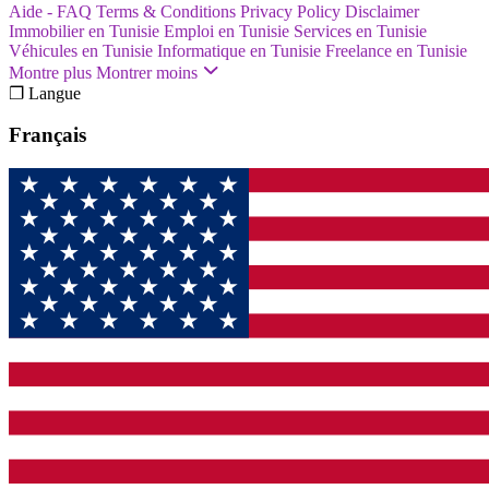
Aide - FAQ
Terms & Conditions
Privacy Policy
Disclaimer
Immobilier en Tunisie
Emploi en Tunisie
Services en Tunisie
Véhicules en Tunisie
Informatique en Tunisie
Freelance en Tunisie
Montre plus
Montrer moins
❐ Langue
Français