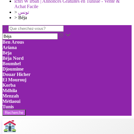
ichri W irbah | Annonces Gratuites en Tunisie - Vente &
Achat Facile
>
تونس
>
Béja
Ben Arous
Ariana
Béja
Béja Nord
Boumhel
Djoumime
Douar Hicher
El Mourouj
Korba
Mdhila
Menzah
Métlaoui
Tunis
Recherche