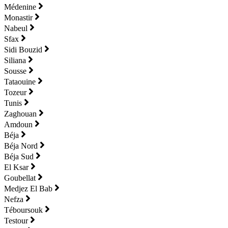
Médenine
Monastir
Nabeul
Sfax
Sidi Bouzid
Siliana
Sousse
Tataouine
Tozeur
Tunis
Zaghouan
Amdoun
Béja
Béja Nord
Béja Sud
El Ksar
Goubellat
Medjez El Bab
Nefza
Téboursouk
Testour