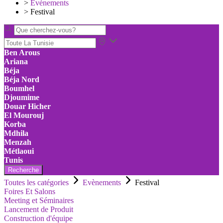
>
Evènements
>
Festival
Ben Arous
Ariana
Béja
Béja Nord
Boumhel
Djoumime
Douar Hicher
El Mourouj
Korba
Mdhila
Menzah
Métlaoui
Tunis
Recherche
Toutes les catégories
Evènements
Festival
Foires Et Salons
Meeting et Séminaires
Lancement de Produit
Construction d'équipe