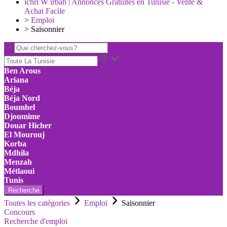
ichri W irbah | Annonces Gratuites en Tunisie - Vente &
Achat Facile
>
Emploi
>
Saisonnier
Ben Arous
Ariana
Béja
Béja Nord
Boumhel
Djoumime
Douar Hicher
El Mourouj
Korba
Mdhila
Menzah
Métlaoui
Tunis
Recherche
Toutes les catégories
Emploi
Saisonnier
Concours
Recherche d'emploi