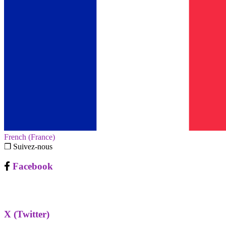
French (France)‎
❐ Suivez-nous
Facebook
X (Twitter)