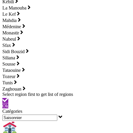
Kébili
La Manouba
Le Kef
Mahdia
Médenine
Monastir
Nabeul
Sfax
Sidi Bouzid
Siliana
Sousse
Tataouine
Tozeur
Tunis
Zaghouan
Ok
Catégories