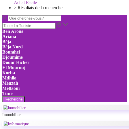
Achat Facile
>
Résultats de la recherche
Ben Arous
Ariana
Béja
Béja Nord
Boumhel
Djoumime
Douar Hicher
El Mourouj
Korba
Mdhila
Menzah
Métlaoui
Tunis
Recherche
Immobilier