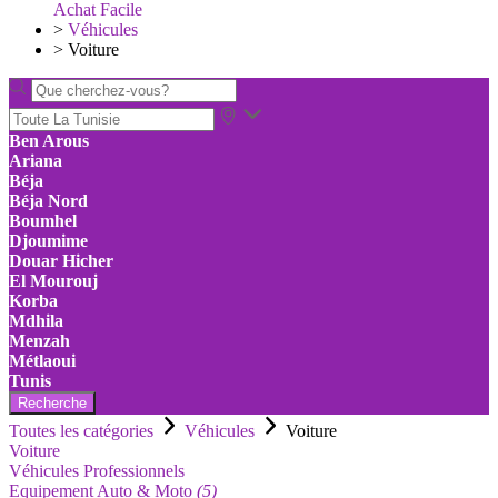
Achat Facile
>
Véhicules
>
Voiture
Ben Arous
Ariana
Béja
Béja Nord
Boumhel
Djoumime
Douar Hicher
El Mourouj
Korba
Mdhila
Menzah
Métlaoui
Tunis
Recherche
Toutes les catégories
Véhicules
Voiture
Voiture
Véhicules Professionnels
Equipement Auto & Moto
(5)