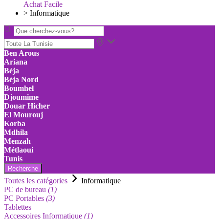
Achat Facile
>
Informatique
Ben Arous
Ariana
Béja
Béja Nord
Boumhel
Djoumime
Douar Hicher
El Mourouj
Korba
Mdhila
Menzah
Métlaoui
Tunis
Recherche
Toutes les catégories
Informatique
PC de bureau
(1)
PC Portables
(3)
Tablettes
Accessoires Informatique
(1)