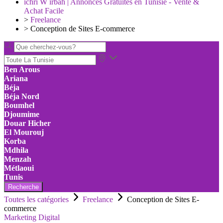
ichri W irbah | Annonces Gratuites en Tunisie - Vente &
Achat Facile
>
Freelance
>
Conception de Sites E-commerce
Ben Arous
Ariana
Béja
Béja Nord
Boumhel
Djoumime
Douar Hicher
El Mourouj
Korba
Mdhila
Menzah
Métlaoui
Tunis
Recherche
Toutes les catégories
Freelance
Conception de Sites E-
commerce
Marketing Digital