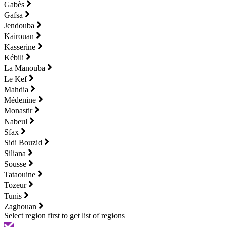
Gabès
Gafsa
Jendouba
Kairouan
Kasserine
Kébili
La Manouba
Le Kef
Mahdia
Médenine
Monastir
Nabeul
Sfax
Sidi Bouzid
Siliana
Sousse
Tataouine
Tozeur
Tunis
Zaghouan