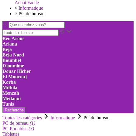
Achat Facile
>
Informatique
>
PC de bureau
Ben Arous
Ariana
Béja
Béja Nord
Boumhel
Djoumime
Douar Hicher
El Mourouj
Korba
Mdhila
Menzah
Métlaoui
Tunis
Recherche
Toutes les catégories
Informatique
PC de bureau
PC de bureau
(1)
PC Portables
(3)
Tablettes