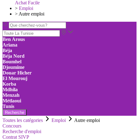
Achat Facile
>
Emploi
>
Autre emploi
Ben Arous
Ariana
Béja
Béja Nord
Boumhel
Djoumime
Douar Hicher
El Mourouj
Korba
Mdhila
Menzah
Métlaoui
Tunis
Recherche
Toutes les catégories
Emploi
Autre emploi
Concours
Recherche d'emploi
Contrat SIVP