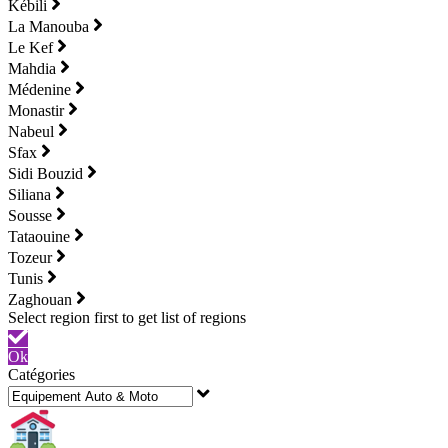
Kébili
La Manouba
Le Kef
Mahdia
Médenine
Monastir
Nabeul
Sfax
Sidi Bouzid
Siliana
Sousse
Tataouine
Tozeur
Tunis
Zaghouan
Ok
Catégories