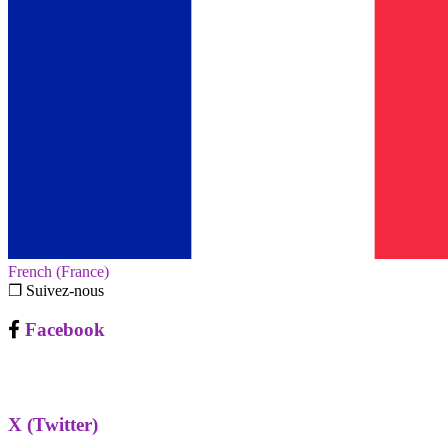
French (France)‎
❐ Suivez-nous
Facebook
X (Twitter)