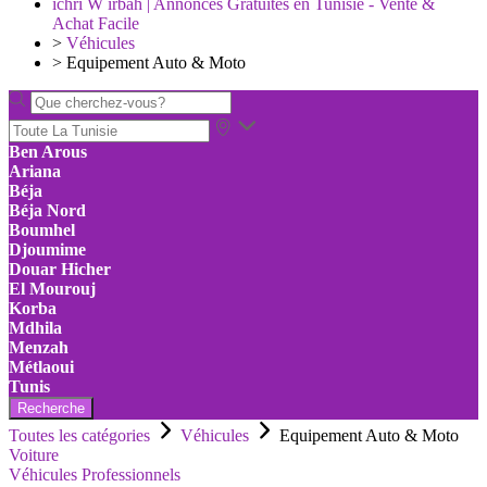
ichri W irbah | Annonces Gratuites en Tunisie - Vente &
Achat Facile
>
Véhicules
>
Equipement Auto & Moto
Ben Arous
Ariana
Béja
Béja Nord
Boumhel
Djoumime
Douar Hicher
El Mourouj
Korba
Mdhila
Menzah
Métlaoui
Tunis
Recherche
Toutes les catégories
Véhicules
Equipement Auto & Moto
Voiture
Véhicules Professionnels