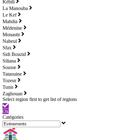
Kébili
La Manouba
Le Kef
Mahdia
Médenine
Monastir
Nabeul
Sfax
Sidi Bouzid
Siliana
Sousse
Tataouine
Tozeur
Tunis
Zaghouan
Ok
Catégories