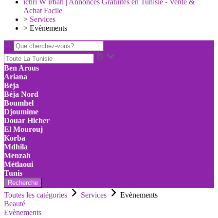
ichri W irbah | Annonces Gratuites en Tunisie - Vente &
Achat Facile
>
Services
>
Evènements
Ben Arous
Ariana
Béja
Béja Nord
Boumhel
Djoumime
Douar Hicher
El Mourouj
Korba
Mdhila
Menzah
Métlaoui
Tunis
Recherche
Toutes les catégories
Services
Evènements
Beauté
Evènements