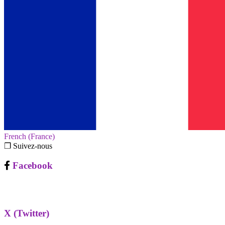
French (France)‎
❐ Suivez-nous
Facebook
X (Twitter)