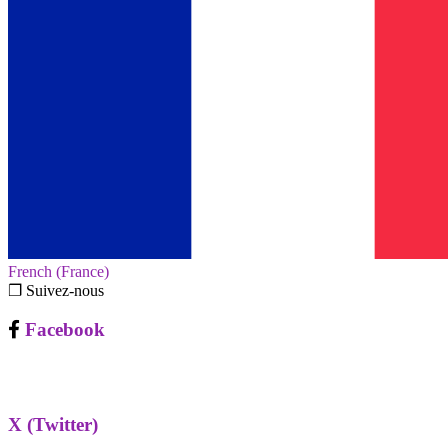
French (France)‎
❐ Suivez-nous
Facebook
X (Twitter)