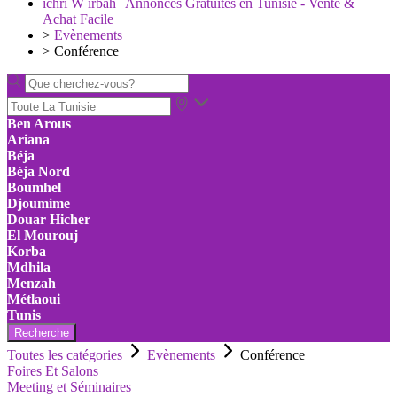
ichri W irbah | Annonces Gratuites en Tunisie - Vente &
Achat Facile
>
Evènements
>
Conférence
Ben Arous
Ariana
Béja
Béja Nord
Boumhel
Djoumime
Douar Hicher
El Mourouj
Korba
Mdhila
Menzah
Métlaoui
Tunis
Recherche
Toutes les catégories
Evènements
Conférence
Foires Et Salons
Meeting et Séminaires