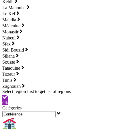
Kébili
La Manouba
Le Kef
Mahdia
Médenine
Monastir
Nabeul
Sfax
Sidi Bouzid
Siliana
Sousse
Tataouine
Tozeur
Tunis
Zaghouan
Ok
Catégories