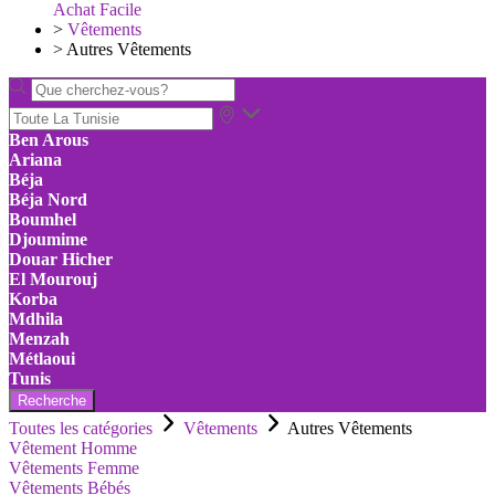
Achat Facile
>
Vêtements
>
Autres Vêtements
Ben Arous
Ariana
Béja
Béja Nord
Boumhel
Djoumime
Douar Hicher
El Mourouj
Korba
Mdhila
Menzah
Métlaoui
Tunis
Recherche
Toutes les catégories
Vêtements
Autres Vêtements
Vêtement Homme
Vêtements Femme
Vêtements Bébés