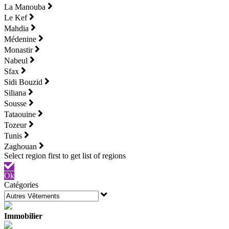
La Manouba
Le Kef
Mahdia
Médenine
Monastir
Nabeul
Sfax
Sidi Bouzid
Siliana
Sousse
Tataouine
Tozeur
Tunis
Zaghouan
Ok
Catégories
Immobilier