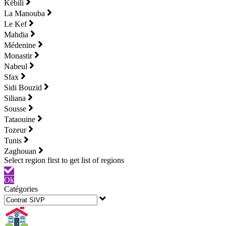
Kébili
La Manouba
Le Kef
Mahdia
Médenine
Monastir
Nabeul
Sfax
Sidi Bouzid
Siliana
Sousse
Tataouine
Tozeur
Tunis
Zaghouan
Ok
Catégories