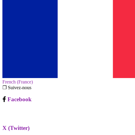
French (France)‎
❐ Suivez-nous
Facebook
X (Twitter)