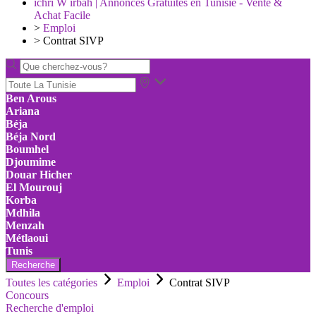
ichri W irbah | Annonces Gratuites en Tunisie - Vente &
Achat Facile
>
Emploi
>
Contrat SIVP
Ben Arous
Ariana
Béja
Béja Nord
Boumhel
Djoumime
Douar Hicher
El Mourouj
Korba
Mdhila
Menzah
Métlaoui
Tunis
Recherche
Toutes les catégories
Emploi
Contrat SIVP
Concours
Recherche d'emploi