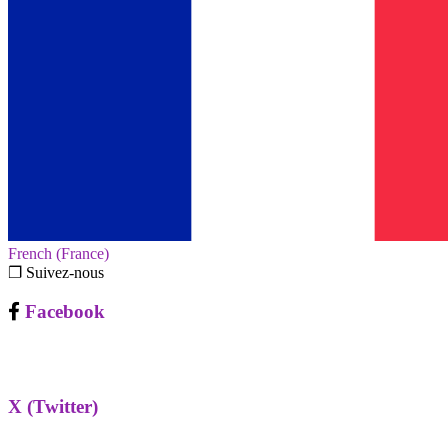
French (France)‎
❐ Suivez-nous
Facebook
X (Twitter)