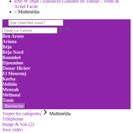
ichri W irbah | Annonces Gratuites en Tunisie - Vente &
Achat Facile
>
Multimédia
Ben Arous
Ariana
Béja
Béja Nord
Boumhel
Djoumime
Douar Hicher
El Mourouj
Korba
Mdhila
Menzah
Métlaoui
Tunis
Recherche
Toutes les catégories
Multimédia
Téléphonie
Image & Son
(2)
Jeux vidéo