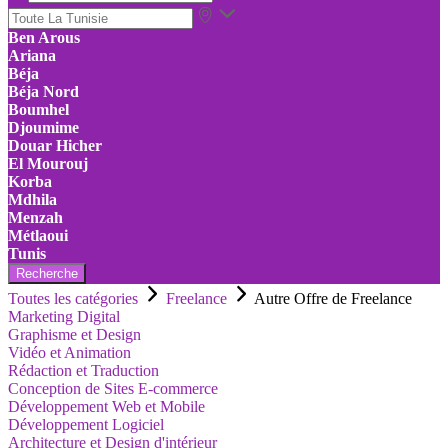
Ben Arous
Ariana
Béja
Béja Nord
Boumhel
Djoumime
Douar Hicher
El Mourouj
Korba
Mdhila
Menzah
Métlaoui
Tunis
Recherche
Toutes les catégories
Freelance
Autre Offre de Freelance
Marketing Digital
Graphisme et Design
Vidéo et Animation
Rédaction et Traduction
Conception de Sites E-commerce
Développement Web et Mobile
Développement Logiciel
Architecture et Design d'intérieur