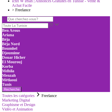
ichri W irbah | Annonces Gratuites en Tunisie - Vente &
Achat Facile
>
Freelance
Ben Arous
Ariana
Béja
Béja Nord
Boumhel
Djoumime
Douar Hicher
El Mourouj
Korba
Mdhila
Menzah
Métlaoui
Tunis
Recherche
Toutes les catégories
Freelance
Marketing Digital
Graphisme et Design
Vidéo et Animation