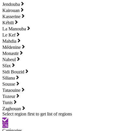
Jendouba
Kairouan
Kasserine
Kébili
La Manouba
Le Kef
Mahdia
Médenine
Monastir
Nabeul
Sfax
Sidi Bouzid
Siliana
Sousse
Tataouine
Tozeur
Tunis
Zaghouan
Ok
Catégories