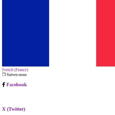
French (France)‎
❐ Suivez-nous
Facebook
X (Twitter)