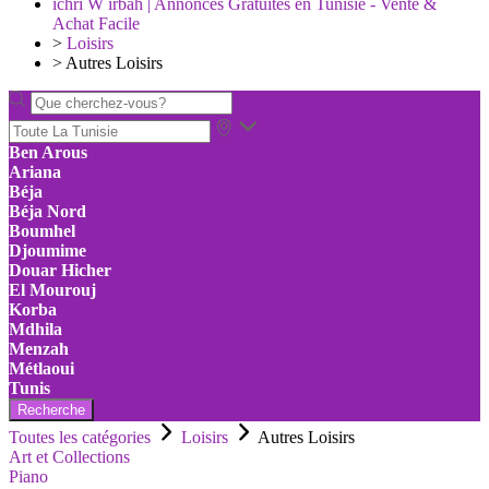
ichri W irbah | Annonces Gratuites en Tunisie - Vente &
Achat Facile
>
Loisirs
>
Autres Loisirs
Ben Arous
Ariana
Béja
Béja Nord
Boumhel
Djoumime
Douar Hicher
El Mourouj
Korba
Mdhila
Menzah
Métlaoui
Tunis
Recherche
Toutes les catégories
Loisirs
Autres Loisirs
Art et Collections
Piano