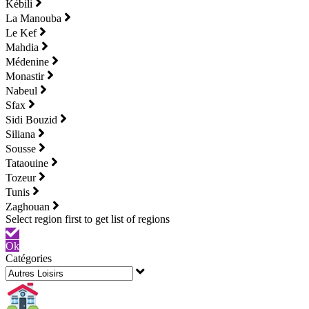
Kébili
La Manouba
Le Kef
Mahdia
Médenine
Monastir
Nabeul
Sfax
Sidi Bouzid
Siliana
Sousse
Tataouine
Tozeur
Tunis
Zaghouan
Ok
Catégories