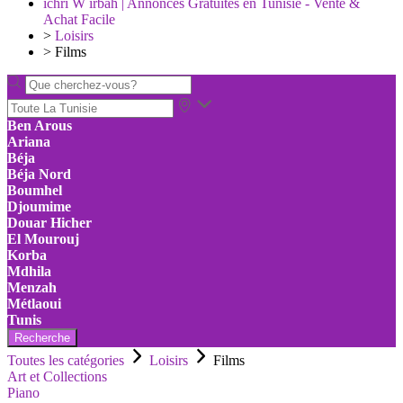
ichri W irbah | Annonces Gratuites en Tunisie - Vente &
Achat Facile
>
Loisirs
>
Films
Ben Arous
Ariana
Béja
Béja Nord
Boumhel
Djoumime
Douar Hicher
El Mourouj
Korba
Mdhila
Menzah
Métlaoui
Tunis
Recherche
Toutes les catégories
Loisirs
Films
Art et Collections
Piano