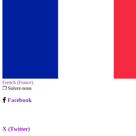
French (France)‎
❐ Suivez-nous
Facebook
X (Twitter)