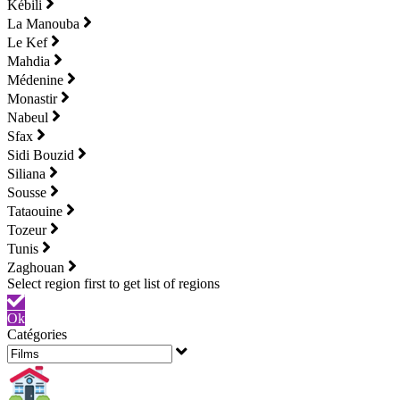
Kébili
La Manouba
Le Kef
Mahdia
Médenine
Monastir
Nabeul
Sfax
Sidi Bouzid
Siliana
Sousse
Tataouine
Tozeur
Tunis
Zaghouan
Ok
Catégories