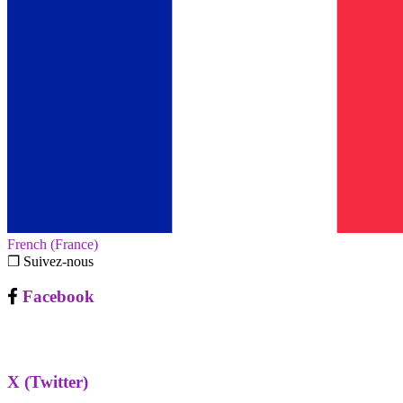
French (France)‎
❐ Suivez-nous
Facebook
X (Twitter)