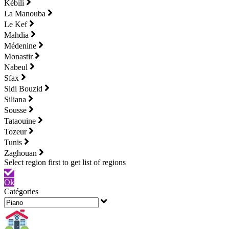
Kébili
La Manouba
Le Kef
Mahdia
Médenine
Monastir
Nabeul
Sfax
Sidi Bouzid
Siliana
Sousse
Tataouine
Tozeur
Tunis
Zaghouan
Ok
Catégories