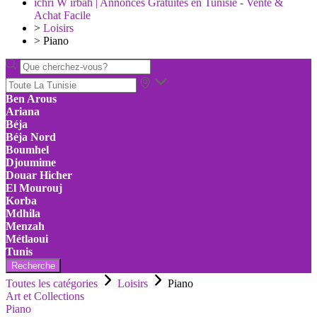
ichri W irbah | Annonces Gratuites en Tunisie - Vente &
Achat Facile
>
Loisirs
>
Piano
Ben Arous
Ariana
Béja
Béja Nord
Boumhel
Djoumime
Douar Hicher
El Mourouj
Korba
Mdhila
Menzah
Métlaoui
Tunis
Recherche
Toutes les catégories
Loisirs
Piano
Art et Collections
Piano