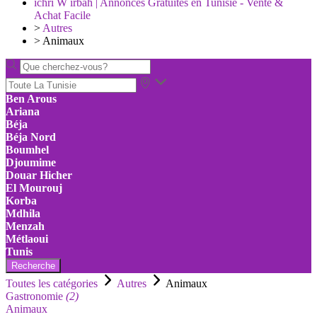
ichri W irbah | Annonces Gratuites en Tunisie - Vente &
Achat Facile
>
Autres
>
Animaux
Ben Arous
Ariana
Béja
Béja Nord
Boumhel
Djoumime
Douar Hicher
El Mourouj
Korba
Mdhila
Menzah
Métlaoui
Tunis
Recherche
Toutes les catégories
Autres
Animaux
Gastronomie
(2)
Animaux