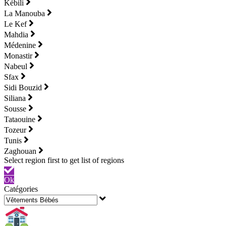
Kébili
La Manouba
Le Kef
Mahdia
Médenine
Monastir
Nabeul
Sfax
Sidi Bouzid
Siliana
Sousse
Tataouine
Tozeur
Tunis
Zaghouan
Ok
Catégories