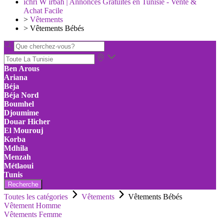
ichri W irbah | Annonces Gratuites en Tunisie - Vente &
Achat Facile
>
Vêtements
>
Vêtements Bébés
Ben Arous
Ariana
Béja
Béja Nord
Boumhel
Djoumime
Douar Hicher
El Mourouj
Korba
Mdhila
Menzah
Métlaoui
Tunis
Recherche
Toutes les catégories
Vêtements
Vêtements Bébés
Vêtement Homme
Vêtements Femme