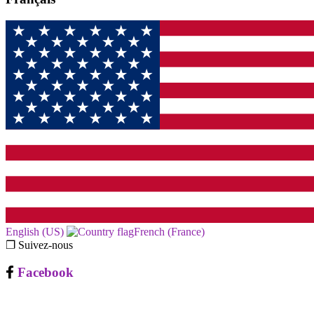
English (US)‎
French (France)‎
❐ Suivez-nous
Facebook