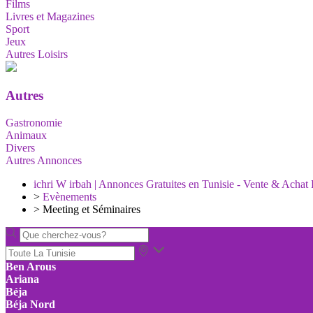
Films
Livres et Magazines
Sport
Jeux
Autres Loisirs
Autres
Gastronomie
Animaux
Divers
Autres Annonces
ichri W irbah | Annonces Gratuites en Tunisie - Vente & Achat 
>
Evènements
>
Meeting et Séminaires
Ben Arous
Ariana
Béja
Béja Nord