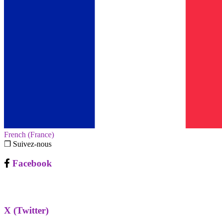
French (France)‎
❐ Suivez-nous
Facebook
X (Twitter)