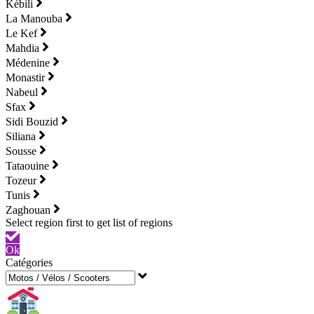
Kébili
La Manouba
Le Kef
Mahdia
Médenine
Monastir
Nabeul
Sfax
Sidi Bouzid
Siliana
Sousse
Tataouine
Tozeur
Tunis
Zaghouan
Ok
Catégories