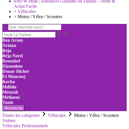
ichri W irbah | Annonces Gratuites en Tunisie - Vente &
Achat Facile
>
Véhicules
>
Motos / Vélos / Scooters
Ben Arous
Ariana
Béja
Béja Nord
Boumhel
Djoumime
Douar Hicher
El Mourouj
Korba
Mdhila
Menzah
Métlaoui
Tunis
Recherche
Toutes les catégories
Véhicules
Motos / Vélos / Scooters
Voiture
Véhicules Professionnels