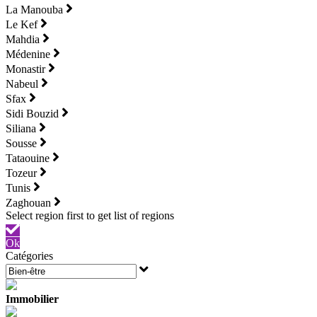
La Manouba
Le Kef
Mahdia
Médenine
Monastir
Nabeul
Sfax
Sidi Bouzid
Siliana
Sousse
Tataouine
Tozeur
Tunis
Zaghouan
Ok
Catégories
Immobilier