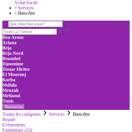
Achat Facile
>
Services
>
Bien-être
Ben Arous
Ariana
Béja
Béja Nord
Boumhel
Djoumime
Douar Hicher
El Mourouj
Korba
Mdhila
Menzah
Métlaoui
Tunis
Recherche
Toutes les catégories
Services
Bien-être
Beauté
Evènements
Formations
(33)