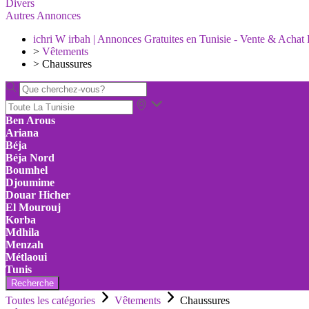
Divers
Autres Annonces
ichri W irbah | Annonces Gratuites en Tunisie - Vente & Achat 
>
Vêtements
>
Chaussures
Ben Arous
Ariana
Béja
Béja Nord
Boumhel
Djoumime
Douar Hicher
El Mourouj
Korba
Mdhila
Menzah
Métlaoui
Tunis
Recherche
Toutes les catégories
Vêtements
Chaussures