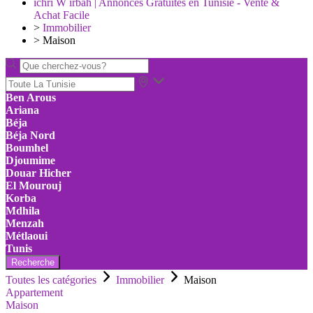
ichri W irbah | Annonces Gratuites en Tunisie - Vente &
Achat Facile
>
Immobilier
>
Maison
Ben Arous
Ariana
Béja
Béja Nord
Boumhel
Djoumime
Douar Hicher
El Mourouj
Korba
Mdhila
Menzah
Métlaoui
Tunis
Recherche
Toutes les catégories
Immobilier
Maison
Appartement
Maison