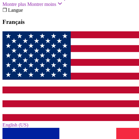
Montre plus
Montrer moins
❐ Langue
Français
English (US)‎