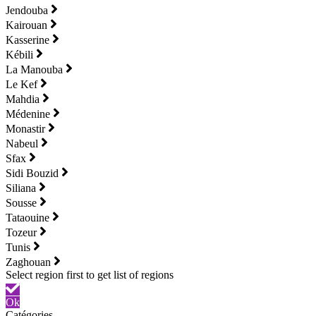
Jendouba
Kairouan
Kasserine
Kébili
La Manouba
Le Kef
Mahdia
Médenine
Monastir
Nabeul
Sfax
Sidi Bouzid
Siliana
Sousse
Tataouine
Tozeur
Tunis
Zaghouan
Ok
Catégories