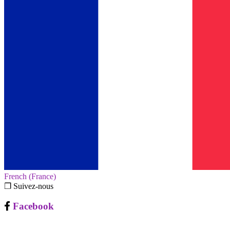
French (France)‎
❐ Suivez-nous
Facebook