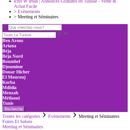
ichri W irbah | Annonces Gratuites en Tunisie - Vente &
Achat Facile
>
Evènements
>
Meeting et Séminaires
Ben Arous
Ariana
Béja
Béja Nord
Boumhel
Djoumime
Douar Hicher
El Mourouj
Korba
Mdhila
Menzah
Métlaoui
Tunis
Recherche
Toutes les catégories
Evènements
Meeting et Séminaires
Foires Et Salons
Meeting et Séminaires