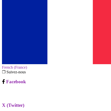
French (France)‎
❐ Suivez-nous
Facebook
X (Twitter)