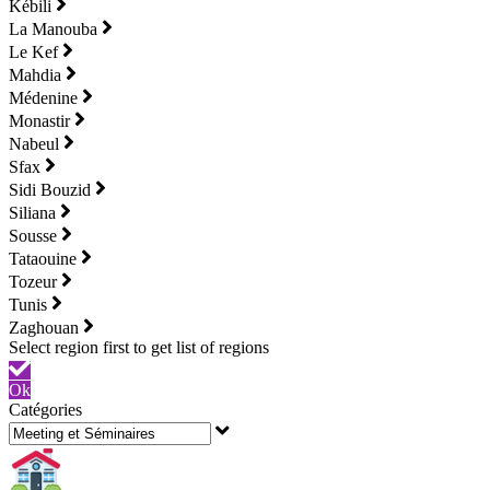
Kébili
La Manouba
Le Kef
Mahdia
Médenine
Monastir
Nabeul
Sfax
Sidi Bouzid
Siliana
Sousse
Tataouine
Tozeur
Tunis
Zaghouan
Ok
Catégories