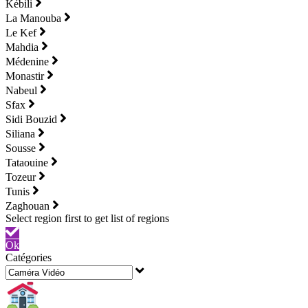
Kébili
La Manouba
Le Kef
Mahdia
Médenine
Monastir
Nabeul
Sfax
Sidi Bouzid
Siliana
Sousse
Tataouine
Tozeur
Tunis
Zaghouan
Ok
Catégories