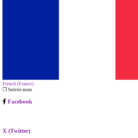
French (France)‎
❐ Suivez-nous
Facebook
X (Twitter)