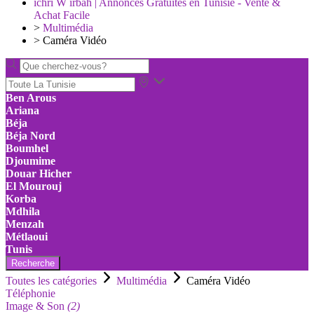
ichri W irbah | Annonces Gratuites en Tunisie - Vente &
Achat Facile
>
Multimédia
>
Caméra Vidéo
Ben Arous
Ariana
Béja
Béja Nord
Boumhel
Djoumime
Douar Hicher
El Mourouj
Korba
Mdhila
Menzah
Métlaoui
Tunis
Recherche
Toutes les catégories
Multimédia
Caméra Vidéo
Téléphonie
Image & Son
(2)