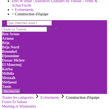
ichri W irbah | Annonces Gratuites en Tunisie - Vente &
Achat Facile
>
Evènements
>
Construction d'équipe
Ben Arous
Ariana
Béja
Béja Nord
Boumhel
Djoumime
Douar Hicher
El Mourouj
Korba
Mdhila
Menzah
Métlaoui
Tunis
Recherche
Toutes les catégories
Evènements
Construction d'équipe
Foires Et Salons
Meeting et Séminaires