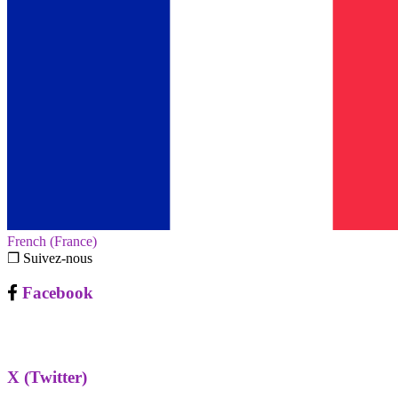
French (France)‎
❐ Suivez-nous
Facebook
X (Twitter)