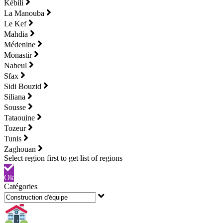
Kébili
La Manouba
Le Kef
Mahdia
Médenine
Monastir
Nabeul
Sfax
Sidi Bouzid
Siliana
Sousse
Tataouine
Tozeur
Tunis
Zaghouan
Ok
Catégories