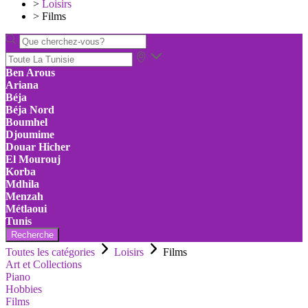
>
Loisirs
>
Films
Ben Arous
Ariana
Béja
Béja Nord
Boumhel
Djoumime
Douar Hicher
El Mourouj
Korba
Mdhila
Menzah
Métlaoui
Tunis
Recherche
Toutes les catégories
Loisirs
Films
Art et Collections
Piano
Hobbies
Films