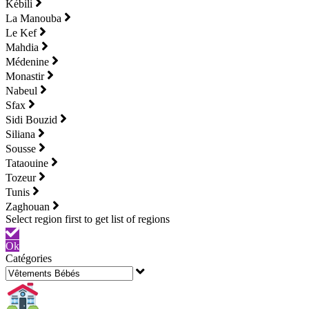
Kébili
La Manouba
Le Kef
Mahdia
Médenine
Monastir
Nabeul
Sfax
Sidi Bouzid
Siliana
Sousse
Tataouine
Tozeur
Tunis
Zaghouan
Ok
Catégories