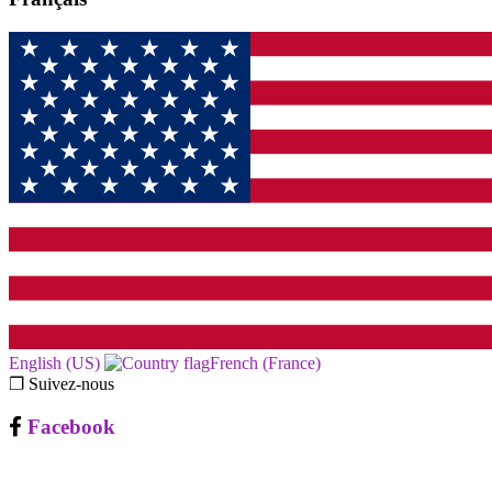
English (US)‎
French (France)‎
❐ Suivez-nous
Facebook