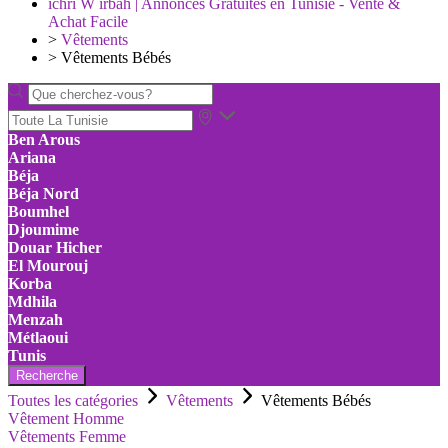
ichri W irbah | Annonces Gratuites en Tunisie - Vente &
Achat Facile
>
Vêtements
>
Vêtements Bébés
Ben Arous
Ariana
Béja
Béja Nord
Boumhel
Djoumime
Douar Hicher
El Mourouj
Korba
Mdhila
Menzah
Métlaoui
Tunis
Recherche
Toutes les catégories
Vêtements
Vêtements Bébés
Vêtement Homme
Vêtements Femme