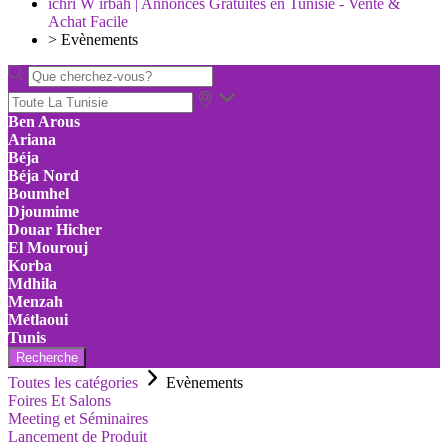
ichri W irbah | Annonces Gratuites en Tunisie - Vente &
Achat Facile
>
Evènements
Ben Arous
Ariana
Béja
Béja Nord
Boumhel
Djoumime
Douar Hicher
El Mourouj
Korba
Mdhila
Menzah
Métlaoui
Tunis
Recherche
Toutes les catégories
Evènements
Foires Et Salons
Meeting et Séminaires
Lancement de Produit