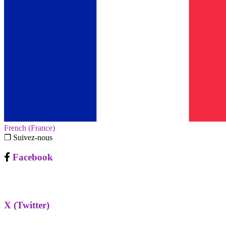
French (France)‎
❐ Suivez-nous
Facebook
X (Twitter)