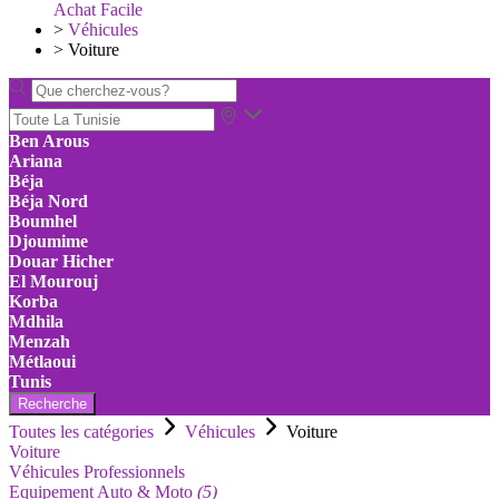
Achat Facile
>
Véhicules
>
Voiture
Ben Arous
Ariana
Béja
Béja Nord
Boumhel
Djoumime
Douar Hicher
El Mourouj
Korba
Mdhila
Menzah
Métlaoui
Tunis
Recherche
Toutes les catégories
Véhicules
Voiture
Voiture
Véhicules Professionnels
Equipement Auto & Moto
(5)