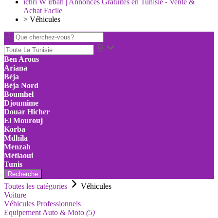
ichri W irbah | Annonces Gratuites en Tunisie - Vente &
Achat Facile
>
Véhicules
Ben Arous
Ariana
Béja
Béja Nord
Boumhel
Djoumime
Douar Hicher
El Mourouj
Korba
Mdhila
Menzah
Métlaoui
Tunis
Recherche
Toutes les catégories
Véhicules
Voiture
Véhicules Professionnels
Equipement Auto & Moto
(5)