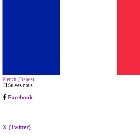
French (France)‎
❐ Suivez-nous
Facebook
X (Twitter)